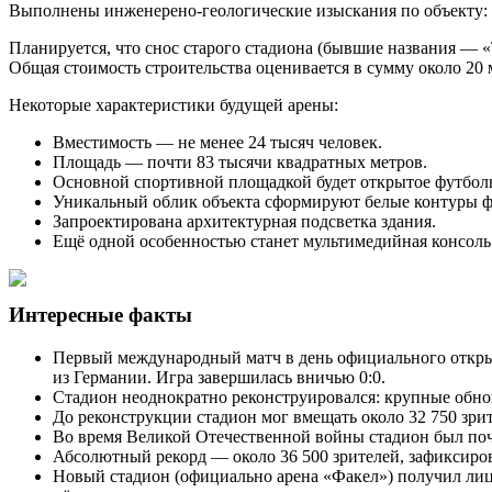
Выполнены инженерено-геологические изыскания по объекту: 
Планируется, что снос старого стадиона (бывшие названия — «
Общая стоимость строительства оценивается в сумму около 20 
Некоторые характеристики будущей арены:
Вместимость — не менее 24 тысяч человек.
Площадь — почти 83 тысячи квадратных метров.
Основной спортивной площадкой будет открытое футбольн
Уникальный облик объекта сформируют белые контуры фа
Запроектирована архитектурная подсветка здания.
Ещё одной особенностью станет мультимедийная консоль 
Интересные факты
Первый международный матч в день официального откры
из Германии. Игра завершилась вничью 0:0.
Стадион неоднократно реконструировался: крупные обнов
До реконструкции стадион мог вмещать около 32 750 зрит
Во время Великой Отечественной войны стадион был почт
Абсолютный рекорд — около 36 500 зрителей, зафиксиро
Новый стадион (официально арена «Факел») получил лице