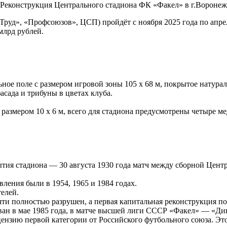
Реконструкция Центрального стадиона ФК «Факел» в г.Воронеже
Труд», «Профсоюзов», ЦСП) пройдёт с ноября 2025 года по апрел
млрд рублей.
ое поле с размером игровой зоны 105 х 68 м, покрытое натура
сада и трибуны в цветах клуба.
размером 10 х 6 м, всего для стадиона предусмотрены четыре ме
тия стадиона — 30 августа 1930 года матч между сборной Цент
ления были в 1954, 1965 и 1984 годах.
елей.
и полностью разрушен, а первая капитальная реконструкция пос
ван в мае 1985 года, в матче высшей лиги СССР «Факел» — «Ди
нзию первой категории от Российского футбольного союза. Это