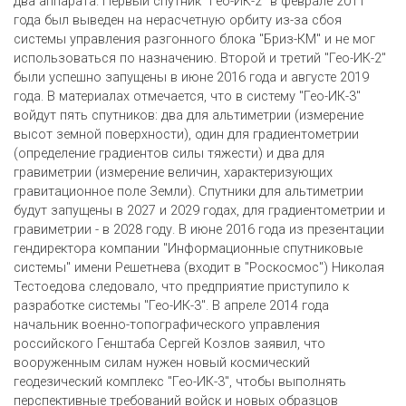
два аппарата. Первый спутник "Гео-ИК-2" в феврале 2011
года был выведен на нерасчетную орбиту из-за сбоя
системы управления разгонного блока "Бриз-КМ" и не мог
использоваться по назначению. Второй и третий "Гео-ИК-2"
были успешно запущены в июне 2016 года и августе 2019
года. В материалах отмечается, что в систему "Гео-ИК-3"
войдут пять спутников: два для альтиметрии (измерение
высот земной поверхности), один для градиентометрии
(определение градиентов силы тяжести) и два для
гравиметрии (из­ме­ре­ние ве­ли­чин, ха­рак­те­ри­зую­щих
гравитационное по­ле Земли). Спутники для альтиметрии
будут запущены в 2027 и 2029 годах, для градиентометрии и
гравиметрии - в 2028 году. В июне 2016 года из презентации
гендиректора компании "Информационные спутниковые
системы" имени Решетнева (входит в "Роскосмос") Николая
Тестоедова следовало, что предприятие приступило к
разработке системы "Гео-ИК-3". В апреле 2014 года
начальник военно-топографического управления
российского Генштаба Сергей Козлов заявил, что
вооруженным силам нужен новый космический
геодезический комплекс "Гео-ИК-3", чтобы выполнять
перспективные требований войск и новых образцов