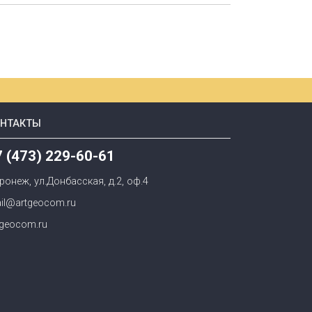
ОНТАКТЫ
7 (473) 229-60-61
ронеж, ул.Донбасская, д.2, оф.4
il@artgeocom.ru
tgeocom.ru