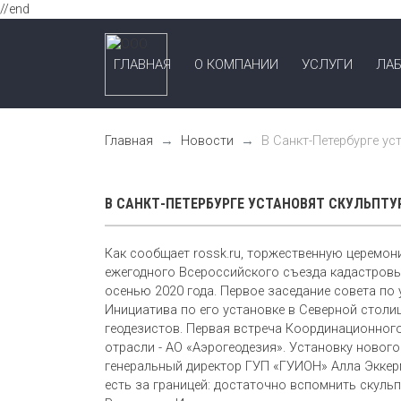
//end
ГЛАВНАЯ
О КОМПАНИИ
УСЛУГИ
ЛАБ
Главная
Новости
В Санкт-Петербурге ус
В САНКТ-ПЕТЕРБУРГЕ УСТАНОВЯТ СКУЛЬПТУ
Как сообщает rossk.ru, торжественную церемон
ежегодного Всероссийского съезда кадастровы
осенью 2020 года. Первое заседание совета по 
Инициатива по его установке в Северной стол
геодезистов. Первая встреча Координационног
отрасли - АО «Аэрогеодезия». Установку новог
генеральный директор ГУП «ГУИОН» Алла Эккер
есть за границей: достаточно вспомнить скуль