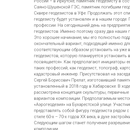
России – в Иркутске; памятник геодезисту в со
Саяно-Шушенской ГЭС; памятник погибшим геоде
Сквере геодезистов в Уфе. Продолжать этот сп
геодезисту будет установлен и в нашем городе.
профессии. На сегодняшний день на предприяти
геодезистов. Именно поэтому сразу два наших 
Это хорошее начинание, мы его полностью под
окончательный вариант, подходящий именно для 
соответствующим образом установить на уже в
геодезистов, которую планируется установить 
посвящается». Как предполагают инициаторы е
таких профессий, как геодезист, топограф, кар
кадастровый инженер. Присутствовал на заседа
Сергей Борисович Прелат, изготовивший памят
установленный в 2018 году в Хабаровске. В хо
рассмотрена концепция скульптуры, первичные
вариантов композиции. Предполагаемым местом
«Аэрогеодезия» на Бухарестской улице. Участн
представлять собой фигуру геодезиста рядом с
стиле 60-х – 70-х годов ХХ века, в духе застрой
Следующим шагом станет получение разрешения
композиции.