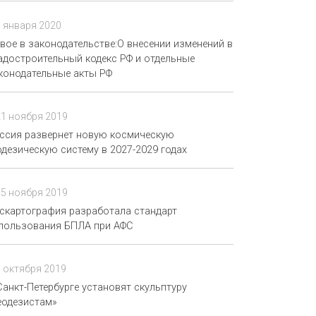
9 января 2020
вое в законодательстве:О внесении изменений в
адостроительный кодекс РФ и отдельные
конодательные акты РФ
21 ноября 2019
ссия развернет новую космическую
одезическую систему в 2027-2029 годах
15 ноября 2019
скартография разработала стандарт
пользования БПЛА при АФС
7 октября 2019
Санкт-Петербурге установят скульптуру
еодезистам»