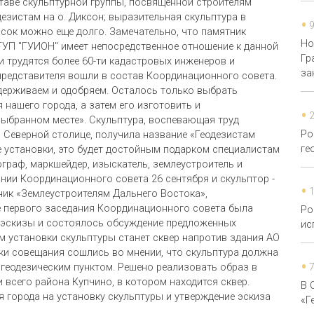
ставе скульптурной группы, посвященной строителям
зистам на о. Диксон; выразительная скульптура в
исок можно еще долго. Замечательно, что памятник
Но
 ГУП "ГУИОН" имеет непосредственное отношение к данной
Гр
и трудятся более 60-ти кадастровых инженеров и
за
представителя вошли в состав Координационного совета.
держиваем и одобряем. Осталось только выбрать
нашего города, а затем его изготовить и
ыбранном месте». Скульптура, воспевающая труд
Ро
в Северной столице, получила название «Геодезистам
ге
е установки, это будет достойным подарком специалистам
тограф, маркшейдер, изыскатель, землеустроитель и
нии Координационного совета 26 сентября и скульптор -
ник «Землеустроителям Дальнего Востока»,
де первого заседания Координационного совета была
Ро
 эскизы и состоялось обсуждение предложенных
ис
 установки скульптуры станет сквер напротив здания АО
ики совещания сошлись во мнении, что скульптура должна
 геодезическим пунктом. Решено реализовать образ в
ки всего района Купчино, в котором находится сквер.
В 
 города на установку скульптуры и утверждение эскиза
«Г