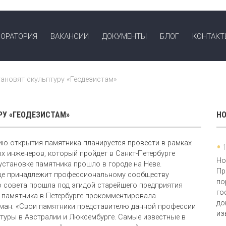
ОРАТОРИЯ
ВАКАНСИИ
ДОКУМЕНТЫ
БЛОГ
КОНТАКТ
тановят скульптуру «Геодезистам»
РУ «ГЕОДЕЗИСТАМ»
Н
ию открытия памятника планируется провести в рамках
х инженеров, который пройдет в Санкт-Петербурге
Но
установке памятника прошло в городе на Неве.
Пр
ице принадлежит профессиональному сообществу
по
о совета прошла под эгидой старейшего предприятия
го
о памятника в Петербурге прокомментировала
до
ман: «Свои памятники представителю данной профессии
из
птуры в Австралии и Люксембурге. Самые известные в