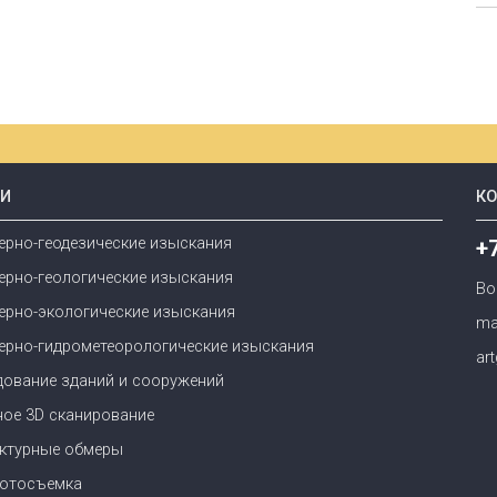
ГИ
К
ерно-геодезические изыскания
+
ерно-геологические изыскания
Во
ерно-экологические изыскания
ma
ерно-гидрометеорологические изыскания
ar
дование зданий и сооружений
ное 3D сканирование
ектурные обмеры
отосъемка